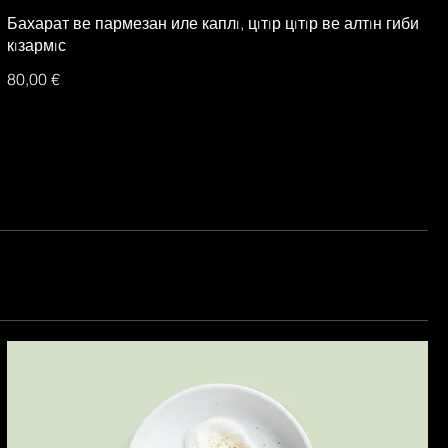
Бахарат ве пармезан иле каплı, цıтıр цıтıр ве алтıн гиби
кıзармıс
80,00 €