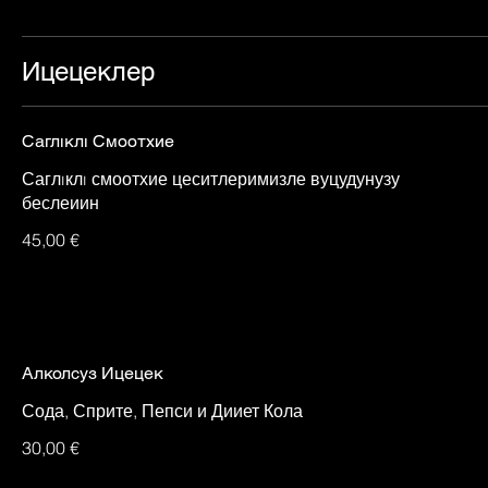
Ицецеклер
Саглıклı Смоотхие
Саглıклı смоотхие цеситлеримизле вуцудунузу
беслеиин
45,00 €
Алколсуз Ицецек
Сода, Сприте, Пепси и Дииет Кола
30,00 €