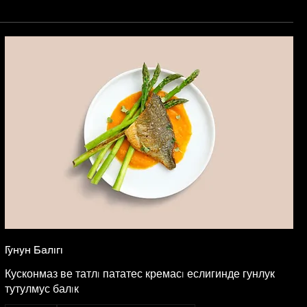
Гунун Балıгı
Кусконмаз ве татлı пататес кремасı еслигинде гунлук
тутулмус балıк