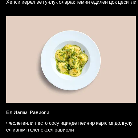
Хепси иерел ве гунлук оларак темин едилен цок цеситли
Ел Иапıмı Равиоли
Феслегенли песто сосу ицинде пеинир карıсıмı долгулу
ел иапıмı геленексел равиоли