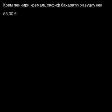
Крем пеинири кремалı, хафиф бахаратлı хавуцлу кек
55,00 €