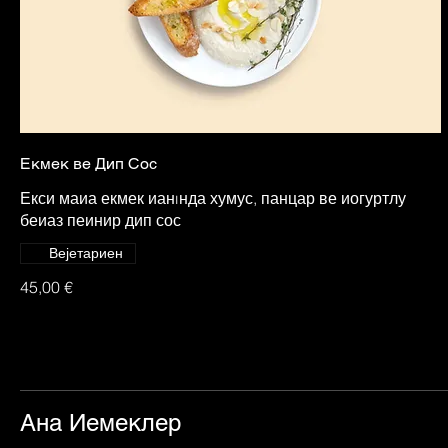
Екмек ве Дип Сос
Екси маиа екмек ианıнда хумус, панцар ве иогуртлу
беиаз пеинир дип сос
Вејетариен
45,00 €
Ана Иемеклер