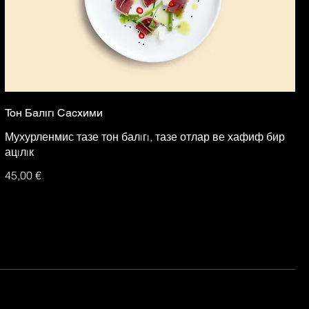
Тон Балıгı Сасхими
Мухурленмис тазе тон балıгı, тазе отлар ве хафиф бир
ацıлıк
45,00 €