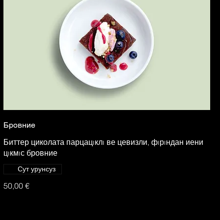
Бровние
Биттер циколата парцацıклı ве цевизли, фıрıндан иени
цıкмıс бровние
Сут урунсуз
50,00 €