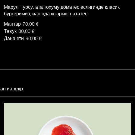
Марул, турсу, ата тохуму доматес еслигинде класик
бургеримиз, ианıнда кıзармıс пататес
Мантар
70,00 €
Тавук
80,00 €
Дана ети
90,00 €
ан иапıлıр