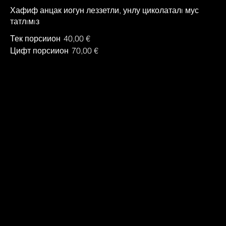
Хафиф анцак иогун леззетли, унлу циколаталı мус
татлıмıз
Тек порсиион
40,00 €
Цифт порсиион
70,00 €