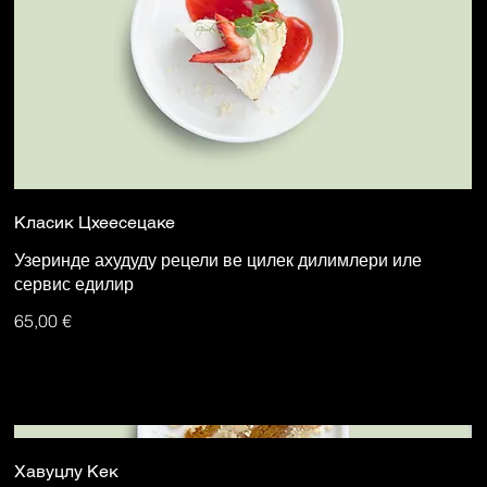
Класик Цхеесецаке
Узеринде ахудуду рецели ве цилек дилимлери иле
сервис едилир
65,00 €
Хавуцлу Кек