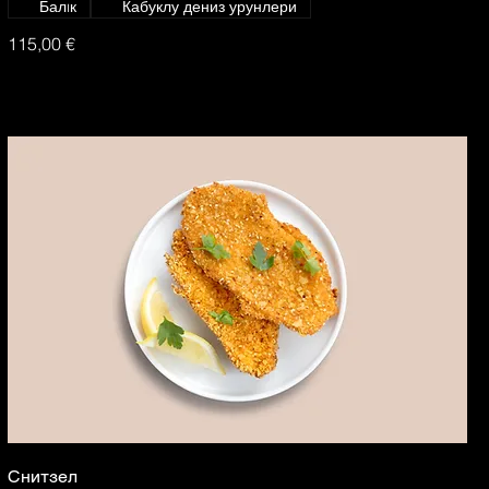
Балıк
Кабуклу дениз урунлери
115,00 €
Снитзел