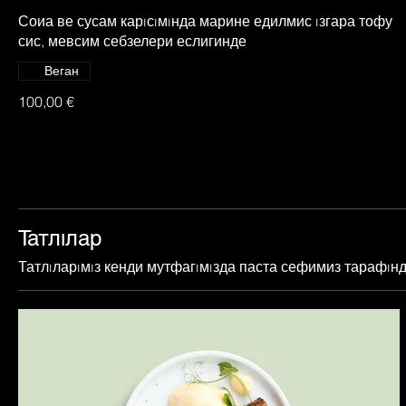
Соиа ве сусам карıсıмıнда марине едилмис ıзгара тофу
сис, мевсим себзелери еслигинде
Веган
100,00 €
Татлıлар
Татлıларıмıз кенди мутфагıмıзда паста сефимиз тарафıнд