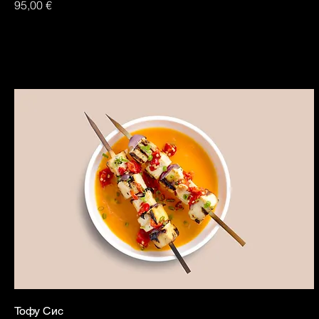
95,00 €
Тофу Сис