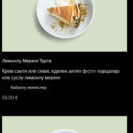
Лимонлу Меренг Турта
Крем санти иле севис едилен антеп фıстıгı парцаларı
иле суслу лимонлу меренг
Кабуклу иемислер
55,00 €