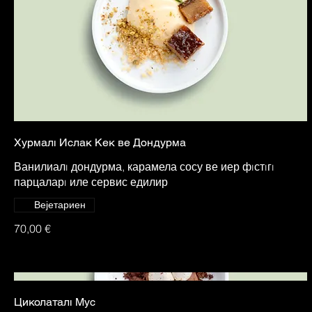
Хурмалı Ислак Кек ве Дондурма
Ванилиалı дондурма, карамела сосу ве иер фıстıгı
парцаларı иле сервис едилир
Вејетариен
70,00 €
Циколаталı Мус