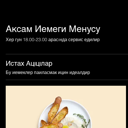
Аксам Иемеги Менусу
Хер гун 18.00-23.00 арасıнда сервис едилир
Истах Ацıцıлар
Бу иемеклер паиласмак ицин идеалдир