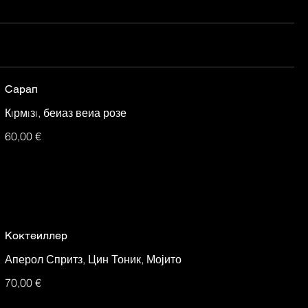
Сарап
Кıрмıзı, беиаз веиа розе
60,00 €
Коктеиллер
Аперол Спритз, Цин Тоник, Мојито
70,00 €