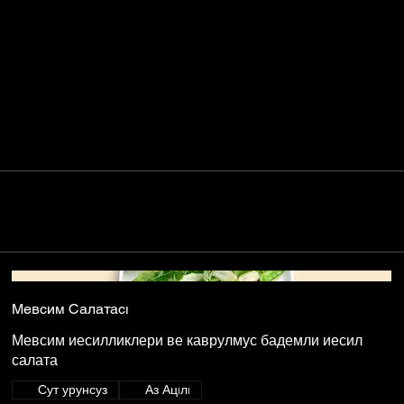
Мевсим Салатасı
Мевсим иесилликлери ве каврулмус бадемли иесил
салата
Сут урунсуз
Аз Ацıлı