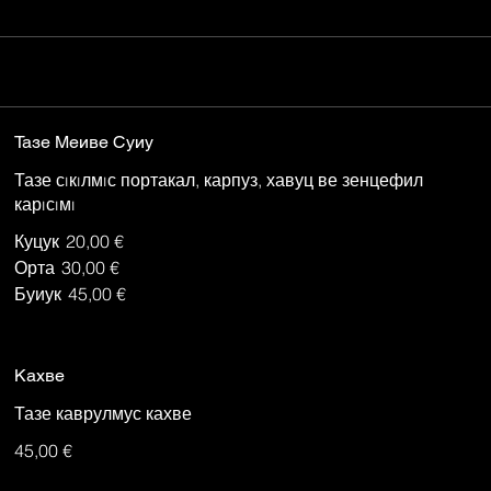
Тазе Меиве Суиу
Тазе сıкıлмıс портакал, карпуз, хавуц ве зенцефил
карıсıмı
Куцук
20,00 €
Орта
30,00 €
Буиук
45,00 €
Кахве
Тазе каврулмус кахве
45,00 €