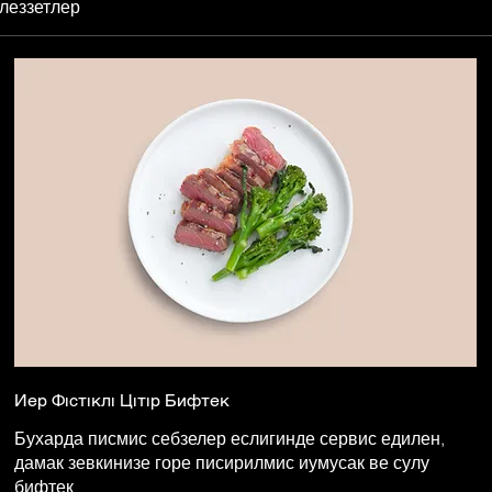
 леззетлер
Иер Фıстıклı Цıтıр Бифтек
Бухарда писмис себзелер еслигинде сервис едилен,
дамак зевкинизе горе писирилмис иумусак ве сулу
бифтек