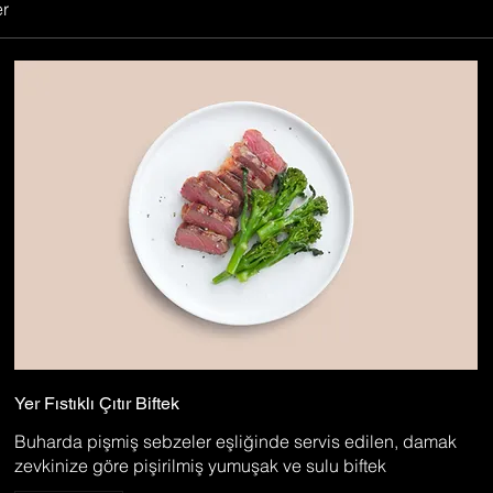
er
Yer Fıstıklı Çıtır Biftek
Buharda pişmiş sebzeler eşliğinde servis edilen, damak
zevkinize göre pişirilmiş yumuşak ve sulu biftek