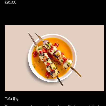
€95.00
Tofu Şiş