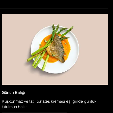
Günün Balığı
Kuşkonmaz ve tatlı patates kreması eşliğinde günlük
tutulmuş balık