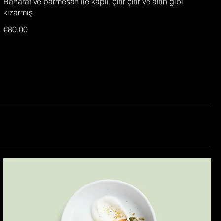
Baharat ve parmesan ile kaplı, çıtır çıtır ve altın gibi
kızarmış
€80.00