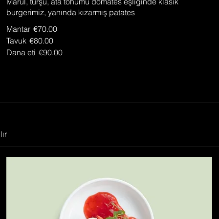
Marul, turşu, ata tohumu domates eşliğinde klasik
burgerimiz, yanında kızarmış patates
Mantar
€70.00
Tavuk
€80.00
Dana eti
€90.00
lır